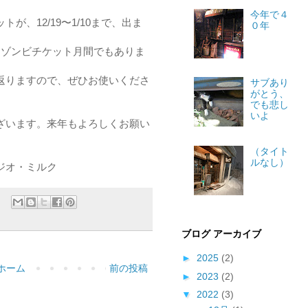
今年で４
が、12/19〜1/10まで、出ま
０年
てゾンビチケット月間でもありま
返りますので、ぜひお使いくださ
サブあり
がとう、
でも悲し
いよ
ざいます。来年もよろしくお願い
（タイト
ルなし）
ミルク
ブログ アーカイブ
►
2025
(2)
ホーム
前の投稿
►
2023
(2)
▼
2022
(3)