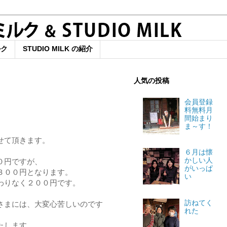
ルク
STUDIO MILK の紹介
人気の投稿
会員登録
料無料月
間始まり
ま～す！
せて頂きます。
６月は懐
かしい人
０円ですが、
がいっぱ
３００円となります。
い
わりなく２００円です。
訪ねてく
さまには、大変心苦しいのです
れた
たします。