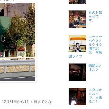
春のお知
らせで
す。
コーヒー
ハウスミ
ルク４０
周年記
念 ザ感
謝ライブ
怒髪天と
ミルク
スタジオ
ミルク
で、出来
12月31日から1月４日までとな
ること