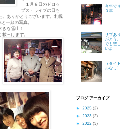
１月８日のドロッ
今年で４
プス・ライブの日も
０年
た。ありがとうございます。札幌
'sと一緒の写真。
大きな雪山！
く載っけます。
サブあり
がとう、
でも悲し
いよ
（タイト
ルなし）
ブログ アーカイブ
►
2025
(2)
►
2023
(2)
►
2022
(3)