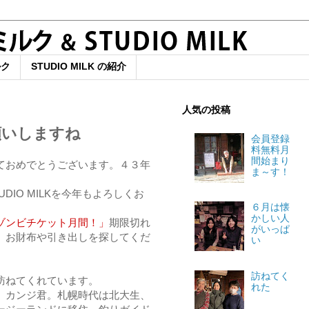
ルク
STUDIO MILK の紹介
人気の投稿
願いしますね
会員登録
料無料月
間始まり
ておめでとうございます。４３年
ま～す！
DIO MILKを今年もよろしくお
６月は懐
かしい人
ゾンビチケット月間！」
期限切れ
がいっぱ
。お財布や引き出しを探してくだ
い
訪ねてく
訪ねてくれています。
れた
、カンジ君。札幌時代は北大生、