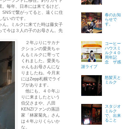
ージーランドに移住。釣りガイド
業。毎年、日本には来てるけど、
。SNSで繋がってると、遠くに住
春のお知
しないのです。
らせで
す。
ゃん。ミルクに来てた時は藤女子
って今は３人の子のお母さん。先
２年ぶりにサカナ
コーヒー
ハウスミ
クションの愛美ちゃ
ルク４０
んもミルクに寄って
周年記
くれました。愛美ち
念 ザ感
謝ライブ
ゃんもお母さんにな
りましたね。今月末
怒髪天と
にはZepp札幌でライ
ミルク
ブがあります。
他にも、４０年ぶ
りに来ましたという
伯父さまや、八田
スタジオ
KENZIファンの落語
ミルク
家「林家菊丸」さん
で、出来
ること
は４年ぶりくらいか
な。